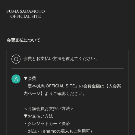
HOME
INFORMATION
会費支払について
SCHEDULE
PROFILE
BLOG
RADIO
会費とお支払い方法を教えてください。
Q
MOVIE
PHOTO
▼会費
A
「定本楓馬 OFFICIAL SITE」の会費金額は【
入会案
内ページ
】よりご確認ください。
＜月額会員お支払い方法＞
会員登録
ログイン
▼お支払い方法
・クレジットカード決済
・d払い（ahamoの端末もご利用可）