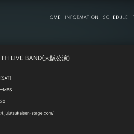
HOME
INFORMATION
SCHEDULE
H LIVE BAND(大阪公演)
8
[SAT]
ーMBS
:30
24.jujutsukaisen-stage.com/