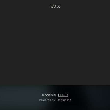
BACK
© 定本楓馬 ,
Fan+Kit
Powered by Fanplus.inc